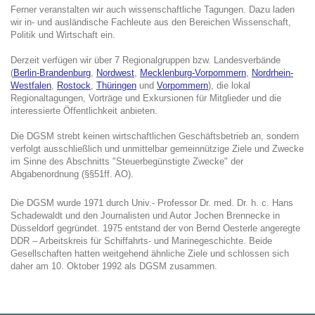
Ferner veranstalten wir auch wissenschaftliche Tagungen. Dazu laden
wir in- und ausländische Fachleute aus den Bereichen Wissenschaft,
Politik und Wirtschaft ein.
Derzeit verfügen wir über 7 Regionalgruppen bzw. Landesverbände
(
Berlin-Brandenburg
,
Nordwest
,
Mecklenburg-Vorpommern
,
Nordrhein-
Westfalen
,
Rostock
,
Thüringen
und
Vorpommern
), die lokal
Regionaltagungen, Vorträge und Exkursionen für Mitglieder und die
interessierte Öffentlichkeit anbieten.
Die DGSM strebt keinen wirtschaftlichen Geschäftsbetrieb an, sondern
verfolgt ausschließlich und unmittelbar gemeinnützige Ziele und Zwecke
im Sinne des Abschnitts "Steuerbegünstigte Zwecke" der
Abgabenordnung (§§51ff. AO).
Die DGSM wurde 1971 durch Univ.- Professor Dr. med. Dr. h. c. Hans
Schadewaldt und den Journalisten und Autor Jochen Brennecke in
Düsseldorf gegründet. 1975 entstand der von Bernd Oesterle angeregte
DDR – Arbeitskreis für Schiffahrts- und Marinegeschichte. Beide
Gesellschaften hatten weitgehend ähnliche Ziele und schlossen sich
daher am 10. Oktober 1992 als DGSM zusammen.