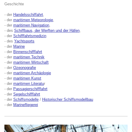
Geschichte
- der
Handelsschiffahrt
,
- der
maritimen Meteorologie
,
- der
maritimen Navigation
,
- des
Schiffbaus, der Werften und der Häfen
,
- der
Schifffahrtsmedizin
- des
Yachtsports
- der
Marine
- der
Binnenschifffahrt
- der
maritimen Technik
- der
maritimen Wirtschaft
- der
Ozeonografie
- der
maritimen Archäologie
- der
maritimen Kunst
- der
maritimen Literatu
r
- der
Passagierschifffahrt
- der
Segelschifffahrt
- der
Schiffsmodelle
/
Historischer Schiffsmodellbau
- der
Marinefliegerei