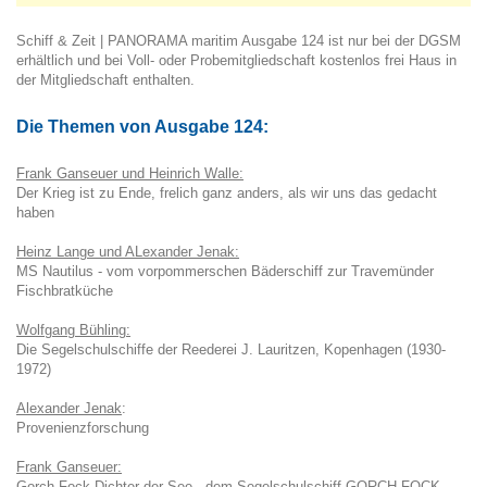
Schiff & Zeit | PANORAMA maritim Ausgabe 124 ist nur bei der DGSM
erhältlich und bei Voll- oder Probemitgliedschaft kostenlos frei Haus in
der Mitgliedschaft enthalten.
Die Themen von Ausgabe 124:
Frank Ganseuer und Heinrich Walle:
Der Krieg ist zu Ende, frelich ganz anders, als wir uns das gedacht
haben
Heinz Lange und ALexander Jenak:
MS Nautilus - vom vorpommerschen Bäderschiff zur Travemünder
Fischbratküche
Wolfgang Bühling:
Die Segelschulschiffe der Reederei J. Lauritzen, Kopenhagen (1930-
1972)
Alexander Jenak
:
Provenienzforschung
Frank Ganseuer:
Gorch Fock Dichter der See - dem Segelschulschiff GORCH FOCK