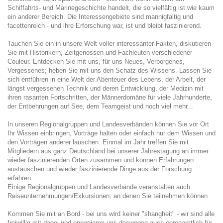
Schiffahrts- und Marinegeschichte handelt, die so vielfältig ist wie kaum
ein anderer Bereich. Die Interessengebiete sind mannigfaltig und
facettenreich - und ihre Erforschung war, ist und bleibt faszinierend.
Tauchen Sie ein in unsere Welt voller interessanter Fakten, diskutieren
Sie mit Historikern, Zeitgenossen und Fachleuten verschiedener
Couleur. Entdecken Sie mit uns, für uns Neues, Verborgenes,
Vergessenes; heben Sie mit uns den Schatz des Wissens. Lassen Sie
sich entführen in eine Welt der Abenteuer des Lebens, der Arbeit, der
längst vergessenen Technik und deren Entwicklung, der Medizin mit
ihren rasanten Fortschritten, der Männerdomäne für viele Jahrhunderte,
der Entbehrungen auf See, dem Teamgeist und noch viel mehr...
In unseren Regionalgruppen und Landesverbänden können Sie vor Ort
Ihr Wissen einbringen, Vorträge halten oder einfach nur dem Wissen und
den Vorträgen anderer lauschen. Einmal im Jahr treffen Sie mit
Mitgliedern aus ganz Deutschland bei unserer Jahrestagung an immer
wieder faszinierenden Orten zusammen und können Erfahrungen
austauschen und wieder faszinierende Dinge aus der Forschung
erfahren.
Einige Regionalgruppen und Landesverbände veranstalten auch
Reiseunternehmungen/Exkursionen, an denen Sie teilnehmen können
Kommen Sie mit an Bord - bei uns wird keiner "shangheit" - wir sind alle
freiwillig mit dabei und engagieren uns deswegen auch ehrenamtlich für