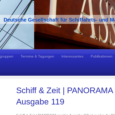
Deutsche Gesellschaft für Schiffahrts- und M
lgruppen
Termine & Tagungen
Interessantes
Publikationen
Schiff & Zeit | PANORAMA 
Ausgabe 119