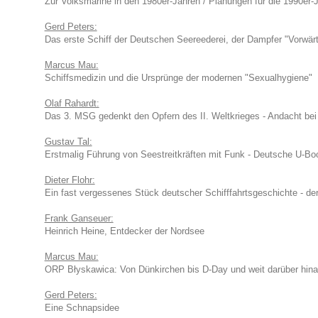
Zur Volksmarine in den 1980er-Jahren / Planungen für die 1990er-Ja
Gerd Peters:
Das erste Schiff der Deutschen Seereederei, der Dampfer "Vorwär
Marcus Mau:
Schiffsmedizin und die Ursprünge der modernen "Sexualhygiene"
Olaf Rahardt:
Das 3. MSG gedenkt den Opfern des II. Weltkrieges - Andacht bei
Gustav Tal:
Erstmalig Führung von Seestreitkräften mit Funk - Deutsche U-Bo
Dieter Flohr:
Ein fast vergessenes Stück deutscher Schifffahrtsgeschichte - der
Frank Ganseuer:
Heinrich Heine, Entdecker der Nordsee
Marcus Mau:
ORP Błyskawica: Von Dünkirchen bis D-Day und weit darüber hin
Gerd Peters:
Eine Schnapsidee