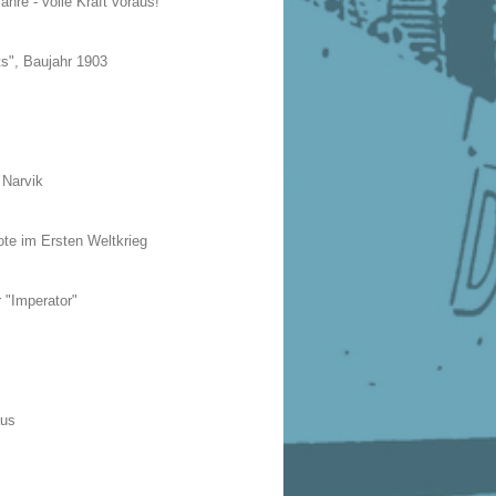
hre - volle Kraft voraus!
ts", Baujahr 1903
 Narvik
ote im Ersten Weltkrieg
 "Imperator"
aus