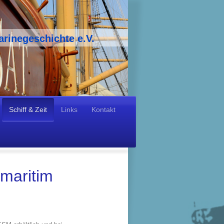
arinegeschichte e.V.
Schiff & Zeit
Links
Kontakt
maritim