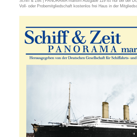
Schiff & Zeit | PANORAMA maritim Ausgabe 119 ist nur bei der DG
Voll- oder Probemitgliedschaft kostenlos frei Haus in der Mitglieds