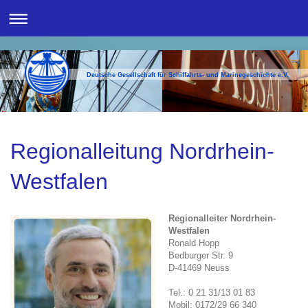
Deutsche Gesellschaft für Schiffahrts- und Marinegeschichte e.V.
Regionalleitung Nordrhein-
Westfalen
Regionalleiter Nordrhein-
Westfalen
Ronald Hopp
Bedburger Str. 9
D-41469 Neuss
Tel.: 0 21 31/13 01 83
Mobil: 0172/29 66 340